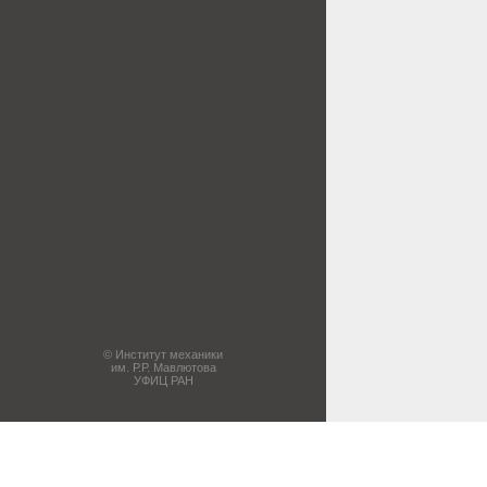
© Институт механики
им. Р.Р. Мавлютова
УФИЦ РАН