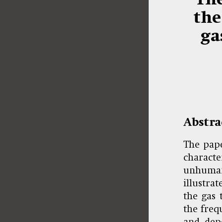
the
ga
Abstra
The pape
characte
unhuman
illustra
the gas 
the freq
and, dep