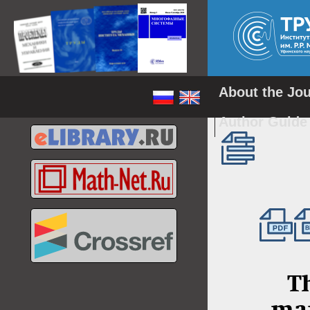
About the Jo
Author Guid
T
mar