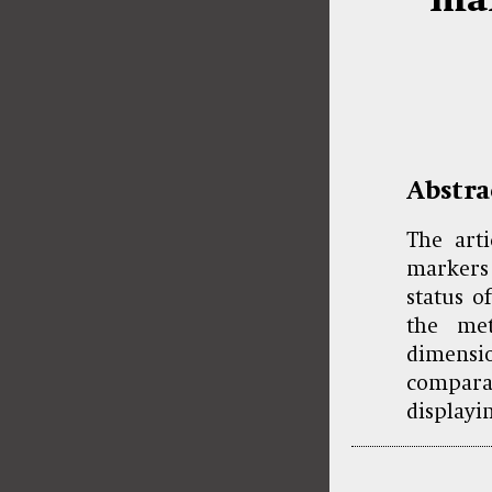
Abstra
The art
markers
status o
the me
dimens
comparat
displayi