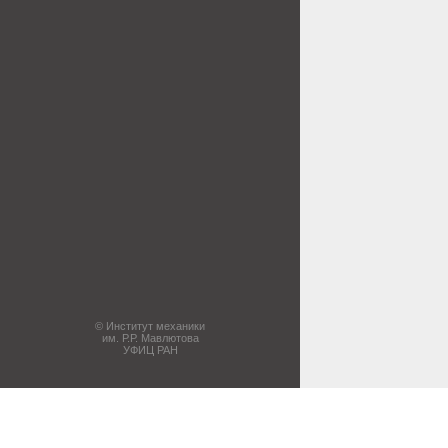
© Институт механики
им. Р.Р. Мавлютова
УФИЦ РАН