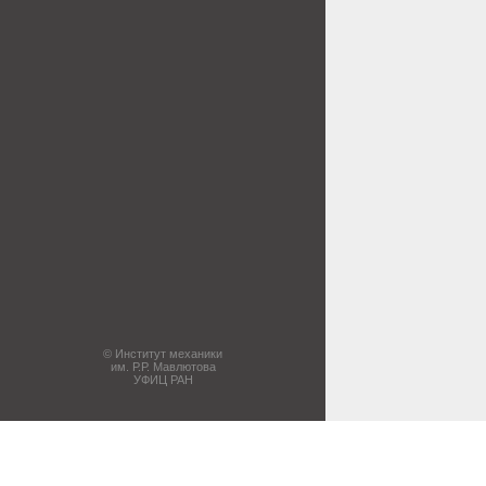
© Институт механики
им. Р.Р. Мавлютова
УФИЦ РАН