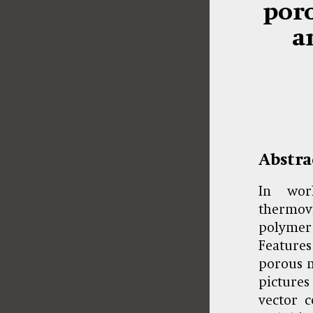
por
a
Abstra
In wor
thermov
polymer
Features
porous m
pictures
vector 