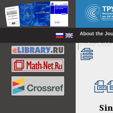
About the Jo
Author Guid
Sin